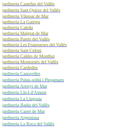
jardineria Castellar del Vallès
jardineria Sant Quirze del Vallès
jardineria Vilassar de Mar
jardineria La Garriga
jardineria Calella
jardineria Malgrat de Mar
jardineria Parets del Vallès
jardineria Les Franqueses del Vallès
jardineria Sant Celoni
jardineria Caldes de Montbui
jardineria Montornès del Vallès
jardineria Cardedeu
jardineria Canovelles
jardineria Palau-solità i Plegamans
jardineria Arenys de Mar
jardineria Lliçà d'Amunt
jardineria La Llagosta
jardineria Badia del Vallès
jardineria Canet de Mar
jardineria Argentona
jardineria La Roca del Vallès