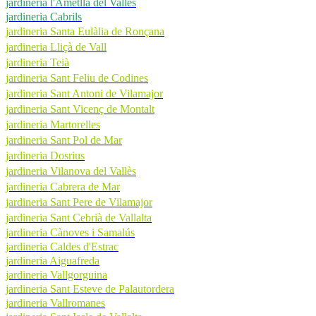
jardineria l'Ametlla del Vallès
jardineria Cabrils
jardineria Santa Eulàlia de Ronçana
jardineria Lliçà de Vall
jardineria Teià
jardineria Sant Feliu de Codines
jardineria Sant Antoni de Vilamajor
jardineria Sant Vicenç de Montalt
jardineria Martorelles
jardineria Sant Pol de Mar
jardineria Dosrius
jardineria Vilanova del Vallès
jardineria Cabrera de Mar
jardineria Sant Pere de Vilamajor
jardineria Sant Cebrià de Vallalta
jardineria Cànoves i Samalús
jardineria Caldes d'Estrac
jardineria Aiguafreda
jardineria Vallgorguina
jardineria Sant Esteve de Palautordera
jardineria Vallromanes