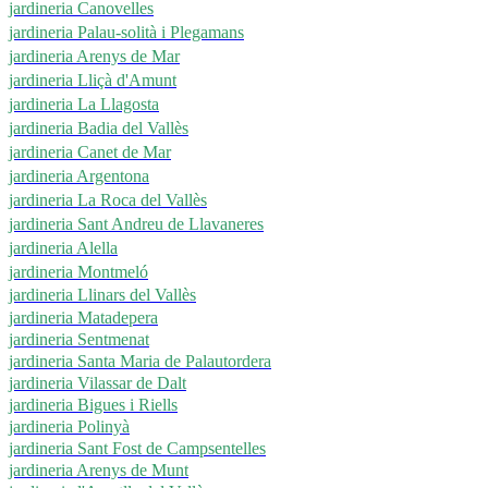
jardineria Canovelles
jardineria Palau-solità i Plegamans
jardineria Arenys de Mar
jardineria Lliçà d'Amunt
jardineria La Llagosta
jardineria Badia del Vallès
jardineria Canet de Mar
jardineria Argentona
jardineria La Roca del Vallès
jardineria Sant Andreu de Llavaneres
jardineria Alella
jardineria Montmeló
jardineria Llinars del Vallès
jardineria Matadepera
jardineria Sentmenat
jardineria Santa Maria de Palautordera
jardineria Vilassar de Dalt
jardineria Bigues i Riells
jardineria Polinyà
jardineria Sant Fost de Campsentelles
jardineria Arenys de Munt