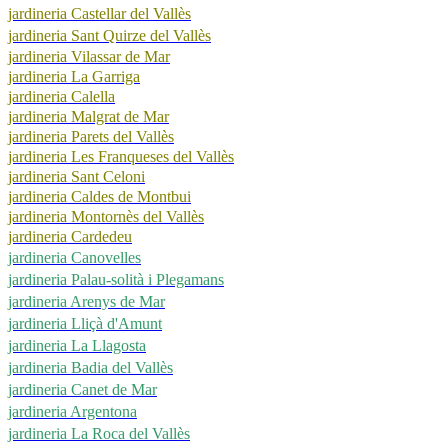
jardineria Castellar del Vallès
jardineria Sant Quirze del Vallès
jardineria Vilassar de Mar
jardineria La Garriga
jardineria Calella
jardineria Malgrat de Mar
jardineria Parets del Vallès
jardineria Les Franqueses del Vallès
jardineria Sant Celoni
jardineria Caldes de Montbui
jardineria Montornès del Vallès
jardineria Cardedeu
jardineria Canovelles
jardineria Palau-solità i Plegamans
jardineria Arenys de Mar
jardineria Lliçà d'Amunt
jardineria La Llagosta
jardineria Badia del Vallès
jardineria Canet de Mar
jardineria Argentona
jardineria La Roca del Vallès