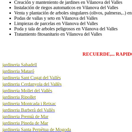
Creación y manteniento de jardines en Vilanova del Valles
Instalación de riegos automaticos en Vilanova del Valles
Venta y plantación de arboles singulares (olivos, palmeras,..) e
Podas de vallas y seto en Vilanova del Valles
Limpiezas de parcelas en Vilanova del Valles
Poda y tala de arboles peligrosos en Vilanova del Valles
Tratamiento fitosanitario en Vilanova del Valles
RECUERDE,... RAPIDO,
jardineria Sabadell
jardineria Mataró
jardineria Sant Cugat del Vallès
jardineria Cerdanyola del Vallès
jardineria Mollet del Vallès
jardineria Ripollet
jardineria Montcada i Reixac
jardineria Barberà del Vallès
jardineria Premià de Mar
jardineria Pineda de Mar
jardineria Santa Perpètua de Mogoda