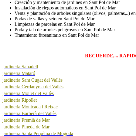
Creación y manteniento de jardines en Sant Pol de Mar
Instalación de riegos automaticos en Sant Pol de Mar
Venta y plantación de arboles singulares (olivos, palmeras,..) e
Podas de vallas y seto en Sant Pol de Mar
Limpiezas de parcelas en Sant Pol de Mar
Poda y tala de arboles peligrosos en Sant Pol de Mar
Tratamiento fitosanitario en Sant Pol de Mar
RECUERDE,... RAPIDO,
jardineria Sabadell
jardineria Mataró
jardineria Sant Cugat del Vallès
jardineria Cerdanyola del Vallès
jardineria Mollet del Vallès
jardineria Ripollet
jardineria Montcada i Reixac
jardineria Barberà del Vallès
jardineria Premià de Mar
jardineria Pineda de Mar
jardineria Santa Perpètua de Mogoda