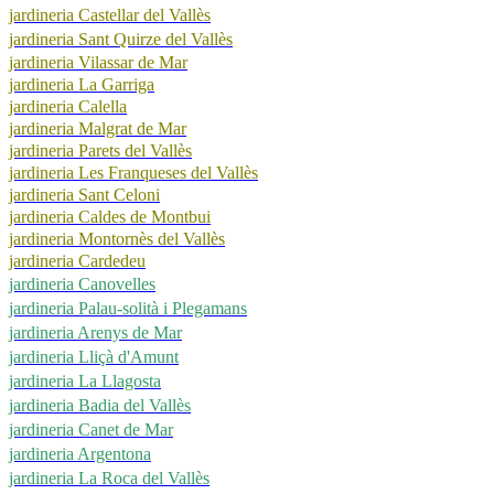
jardineria Castellar del Vallès
jardineria Sant Quirze del Vallès
jardineria Vilassar de Mar
jardineria La Garriga
jardineria Calella
jardineria Malgrat de Mar
jardineria Parets del Vallès
jardineria Les Franqueses del Vallès
jardineria Sant Celoni
jardineria Caldes de Montbui
jardineria Montornès del Vallès
jardineria Cardedeu
jardineria Canovelles
jardineria Palau-solità i Plegamans
jardineria Arenys de Mar
jardineria Lliçà d'Amunt
jardineria La Llagosta
jardineria Badia del Vallès
jardineria Canet de Mar
jardineria Argentona
jardineria La Roca del Vallès