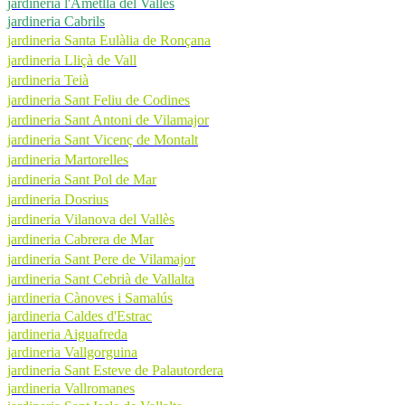
jardineria l'Ametlla del Vallès
jardineria Cabrils
jardineria Santa Eulàlia de Ronçana
jardineria Lliçà de Vall
jardineria Teià
jardineria Sant Feliu de Codines
jardineria Sant Antoni de Vilamajor
jardineria Sant Vicenç de Montalt
jardineria Martorelles
jardineria Sant Pol de Mar
jardineria Dosrius
jardineria Vilanova del Vallès
jardineria Cabrera de Mar
jardineria Sant Pere de Vilamajor
jardineria Sant Cebrià de Vallalta
jardineria Cànoves i Samalús
jardineria Caldes d'Estrac
jardineria Aiguafreda
jardineria Vallgorguina
jardineria Sant Esteve de Palautordera
jardineria Vallromanes