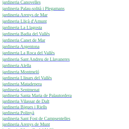
jardineria Canovelles
jardineria Palau-solità i Plegamans
jardineria Arenys de Mar
jardineria Lliçà d'Amunt
jardineria La Llagosta
jardineria Badia del Vallès
jardineria Canet de Mar
jardineria Argentona
jardineria La Roca del Vallès
jardineria Sant Andreu de Llavaneres
jardineria Alella
jardineria Montmeló
jardineria Llinars del Vallès
jardineria Matadepera
jardineria Sentmenat
jardineria Santa Maria de Palautordera
jardineria Vilassar de Dalt
jardineria Bigues i Riells
jardineria Polinyà
jardineria Sant Fost de Campsentelles
jardineria Arenys de Munt